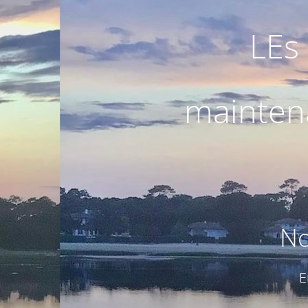
LEs 
maintena
No
E