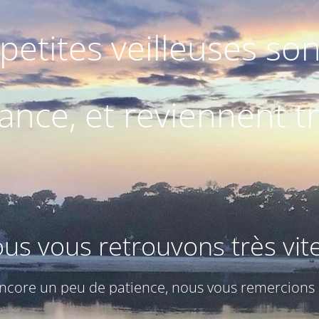
petites veilleuses so
nce, et reviennent très
us vous retrouvons très vite 
ncore un peu de patience, nous vous remercions !