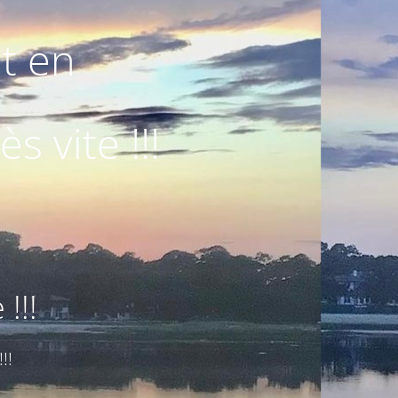
nt en
 vite !!!
!!!
!!